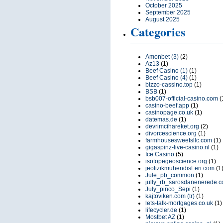
October 2025
September 2025
August 2025
Categories
Amonbet (3)
(2)
Az13
(1)
Beef Casino (1)
(1)
Beef Casino (4)
(1)
bizzo-cassino.top
(1)
BSB
(1)
bsb007-official-casino.com
(
casino-beef.app
(1)
casinopage.co.uk
(1)
datemas.de
(1)
devrimcihareket.org
(2)
divorcescience.org
(1)
farmhousesweetsllc.com
(1)
gigaspinz-live-casino.nl
(1)
Ice Casino
(5)
isotopegeoscience.org
(1)
jeofizikmuhendisLeri.com
(1
Jule_pb_common
(1)
jully_rb_sarosdanenerede.
July_pinco_Sepi
(1)
kajtoviken.com (tr)
(1)
lets-talk-mortgages.co.uk
(1)
lifecycler.de
(1)
Mostbet AZ
(1)