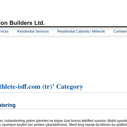
vices
Residential Services
Residential Cabinets / Millwork
Commerci
thlete-isff.com (tr)’ Category
atering
ı, hızlandırılmış çekim işlemleri ve kişiye özel bonus teklifleri sunulur. Mobil uyuml
e oyunların keyfini her yerden çıkarabilirsiniz. Merit king olarak da bilinen bu platfo