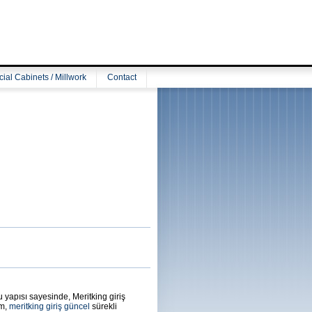
al Cabinets / Millwork
Contact
u yapısı sayesinde, Meritking giriş
rm,
meritking giriş güncel
sürekli