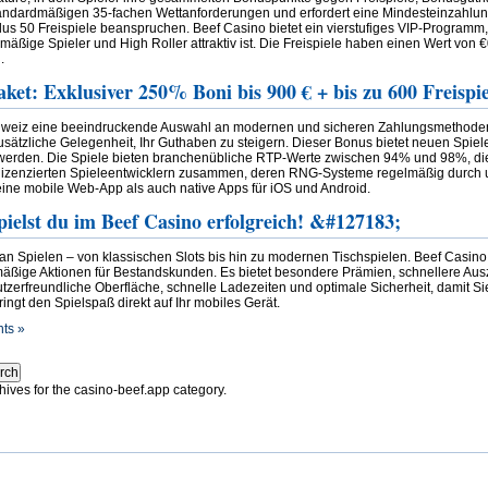
tandardmäßigen 35-fachen Wettanforderungen und erfordert eine Mindesteinzahl
lus 50 Freispiele beanspruchen. Beef Casino bietet ein vierstufiges VIP-Program
mäßige Spieler und High Roller attraktiv ist. Die Freispiele haben einen Wert von 
.
et: Exklusiver 250% Boni bis 900 € + bis zu 600 Freispie
chweiz eine beeindruckende Auswahl an modernen und sicheren Zahlungsmethoden.
sätzliche Gelegenheit, Ihr Guthaben zu steigern. Dieser Bonus bietet neuen Spiel
t werden. Die Spiele bieten branchenübliche RTP-Werte zwischen 94% und 98%, die
t lizenzierten Spieleentwicklern zusammen, deren RNG-Systeme regelmäßig durch un
eine mobile Web-App als auch native Apps für iOS und Android.
pielst du im Beef Casino erfolgreich! &#127183;
l an Spielen – von klassischen Slots bis hin zu modernen Tischspielen. Beef Casino
ßige Aktionen für Bestandskunden. Es bietet besondere Prämien, schnellere Ausza
zerfreundliche Oberfläche, schnelle Ladezeiten und optimale Sicherheit, damit Si
ngt den Spielspaß direkt auf Ihr mobiles Gerät.
ts »
hives for the casino-beef.app category.