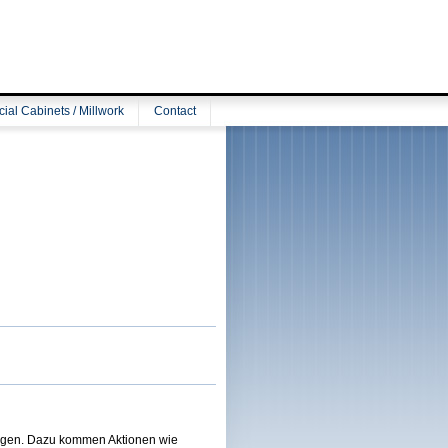
al Cabinets / Millwork
Contact
ngen. Dazu kommen Aktionen wie