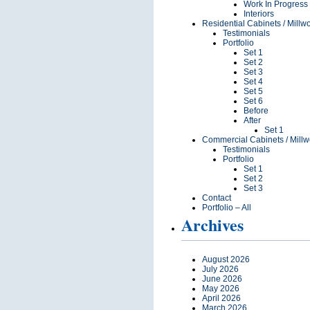
Work In Progress
Interiors
Residential Cabinets / Millw
Testimonials
Portfolio
Set 1
Set 2
Set 3
Set 4
Set 5
Set 6
Before
After
Set 1
Commercial Cabinets / Millw
Testimonials
Portfolio
Set 1
Set 2
Set 3
Contact
Portfolio – All
Archives
August 2026
July 2026
June 2026
May 2026
April 2026
March 2026