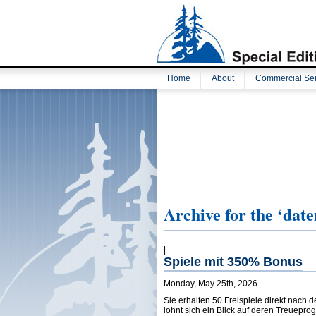
Home
About
Commercial Ser
Archive for the ‘dat
|
Spiele mit 350% Bonus
Monday, May 25th, 2026
Sie erhalten 50 Freispiele direkt nach 
lohnt sich ein Blick auf deren Treuepro