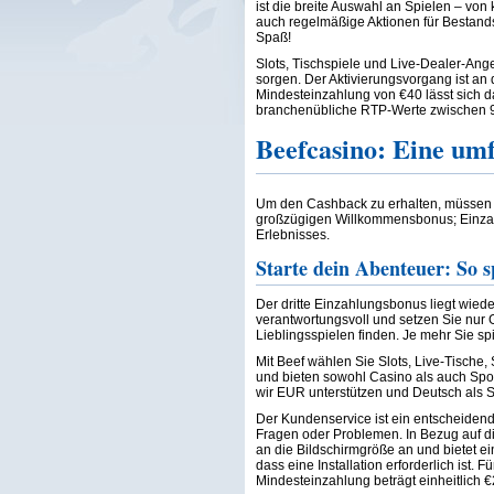
ist die breite Auswahl an Spielen – vo
auch regelmäßige Aktionen für Bestand
Spaß!
Slots, Tischspiele und Live-Dealer-Ang
sorgen. Der Aktivierungsvorgang ist an
Mindest­einzahlung von €40 lässt sich 
branchenübliche RTP-Werte zwischen 94
Beefcasino: Eine um
Um den Cashback zu erhalten, müssen Si
großzügigen Willkommensbonus; Einzah
Erlebnisses.
Starte dein Abenteuer: So s
Der dritte Einzahlungsbonus liegt wied
verantwortungsvoll und setzen Sie nur Ge
Lieblingsspielen finden. Je mehr Sie sp
Mit Beef wählen Sie Slots, Live-Tische
und bieten sowohl Casino als auch Spo
wir EUR unterstützen und Deutsch als Se
Der Kundenservice ist ein entscheidende
Fragen oder Problemen. In Bezug auf die
an die Bildschirmgröße an und bietet e
dass eine Installation erforderlich ist.
Mindesteinzahlung beträgt einheitlich 