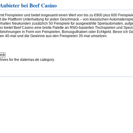
Anbieter bei Beef Casino
it Freispielen und bietet insgesamt einen Wert von bis zu €900 plus 600 Freispiel
t die Plattform Unterhaltung für jeden Geschmack – von klassischen Automatenspi
lten Neukunden zusätzlich 50 Freispiele für ausgewählte Spielautomaten, aufgetei
o bietet Beef Casino eine breite Palette an RNG-basierten Tischspielen und Spezia
 Belohnungen in Form von Freispielen, Bonusguthaben oder Echtgeld. Bevor ich G
gen 40-mal und die Gewinne aus den Freispielen 35-mal umsetzen.
hives for the datemas.de category.