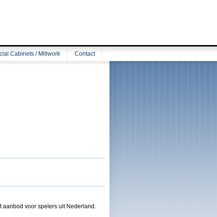
al Cabinets / Millwork
Contact
t aanbod voor spelers uit Nederland.