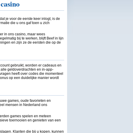
 casino
 je voor de eerste keer inlogt, is de
matie die u ons gaf toen u zich
ier in ons casino, maar wees
matig bij te werken, blijft Beef in lijn
ningen en zijn ze de eersten die op de
ccount gebruikt, worden er cadeaus en
alle geldoverdrachten en in-app-
 vragen heeft over codes die momenteel
bonus op een duidelijke manier wordt
euwe games, oude favorieten en
oveel mensen in Nederland ons
honderden games spelen en meteen
lusieve toernooien en genieten van een
slagen. Klanten die bij u kopen, kunnen