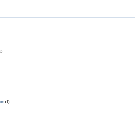
1)
)
com
(1)