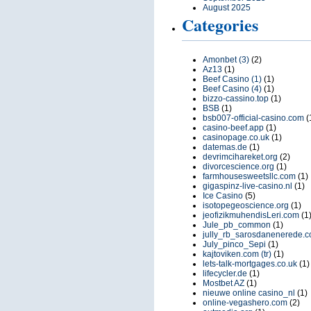
August 2025
Categories
Amonbet (3)
(2)
Az13
(1)
Beef Casino (1)
(1)
Beef Casino (4)
(1)
bizzo-cassino.top
(1)
BSB
(1)
bsb007-official-casino.com
(
casino-beef.app
(1)
casinopage.co.uk
(1)
datemas.de
(1)
devrimcihareket.org
(2)
divorcescience.org
(1)
farmhousesweetsllc.com
(1)
gigaspinz-live-casino.nl
(1)
Ice Casino
(5)
isotopegeoscience.org
(1)
jeofizikmuhendisLeri.com
(1
Jule_pb_common
(1)
jully_rb_sarosdanenerede.
July_pinco_Sepi
(1)
kajtoviken.com (tr)
(1)
lets-talk-mortgages.co.uk
(1)
lifecycler.de
(1)
Mostbet AZ
(1)
nieuwe online casino_nl
(1)
online-vegashero.com
(2)