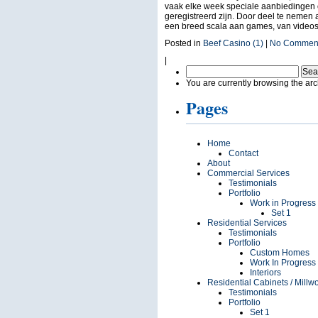
vaak elke week speciale aanbiedingen of 
geregistreerd zijn. Door deel te nemen
een breed scala aan games, van videoslo
Posted in
Beef Casino (1)
|
No Comment
|
Search
for:
You are currently browsing the arc
Pages
Home
Contact
About
Commercial Services
Testimonials
Portfolio
Work in Progress
Set 1
Residential Services
Testimonials
Portfolio
Custom Homes
Work In Progress
Interiors
Residential Cabinets / Millw
Testimonials
Portfolio
Set 1