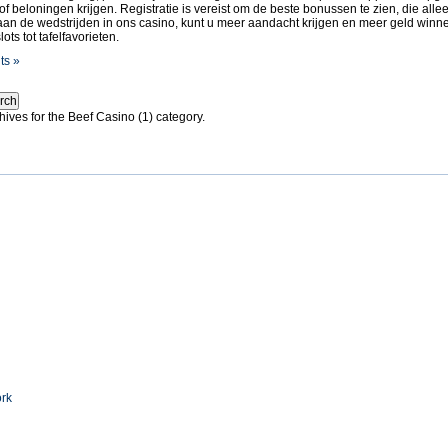
beloningen krijgen. Registratie is vereist om de beste bonussen te zien, die allee
 aan de wedstrijden in ons casino, kunt u meer aandacht krijgen en meer geld winn
ts tot tafelfavorieten.
s »
hives for the Beef Casino (1) category.
ork