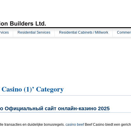
vices
Residential Services
Residential Cabinets / Millwork
Commerci
f Casino (1)’ Category
о Официальный сайт онлайн-казино 2025
e transacties en duidelijke bonusregels.
casino beef
Beef Casino biedt een gerich