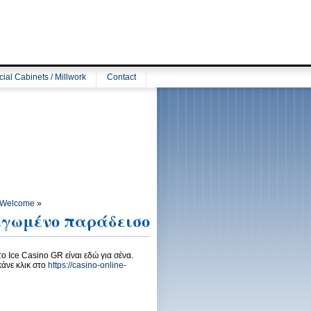
al Cabinets / Millwork
Contact
 Welcome
»
παγωμένο παράδεισο
ο Ice Casino GR είναι εδώ για σένα.
κάνε κλικ στο
https://casino-online-