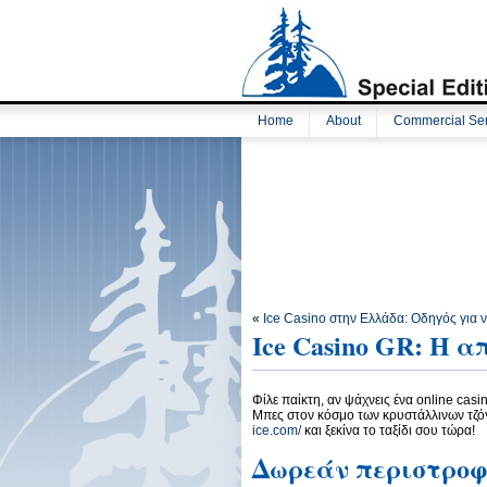
Home
About
Commercial Ser
«
Ice Casino στην Ελλάδα: Οδηγός για ν
Ice Casino GR: Η 
Φίλε παίκτη, αν ψάχνεις ένα online cas
Μπες στον κόσμο των κρυστάλλινων τζόγω
ice.com/
και ξεκίνα το ταξίδι σου τώρα!
Δωρεάν περιστροφ