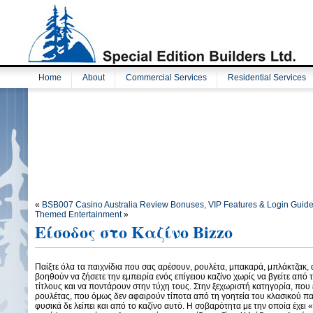
Home
About
Commercial Services
Residential Services
«
BSB007 Casino Australia Review Bonuses, VIP Features & Login Guid
Themed Entertainment
»
Είσοδος στο Καζίνο Bizzo
Παίξτε όλα τα παιχνίδια που σας αρέσουν, ρουλέτα, μπακαρά, μπλάκτζακ, 
βοηθούν να ζήσετε την εμπειρία ενός επίγειου καζίνο χωρίς να βγείτε από
τίτλους και να ποντάρουν στην τύχη τους. Στην ξεχωριστή κατηγορία, που 
ρουλέτας, που όμως δεν αφαιρούν τίποτα από τη γοητεία του κλασικού παιχ
φυσικά δε λείπει και από το καζίνο αυτό. Η σοβαρότητα με την οποία έχει «