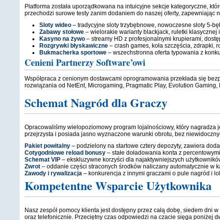
Platforma została uporządkowana na intuicyjne sekcje kategoryczne, któr
przechodzi surowe testy zanim dodaniem do naszej oferty, zapewniając n
Sloty wideo
– tradycyjne sloty trzybębnowe, nowoczesne sloty 5-b
Zabawy stołowe
– wielorakie warianty blackjack, ruletki klasyczne
Kasyno na żywo
– streamy HD z profesjonalnymi krupierami, dost
Rozgrywki błyskawiczne
– crash games, koła szczęścia, zdrapki, 
Bukmacherka sportowe
– wszechstronna oferta typowania z konk
Cenieni Partnerzy Software’owi
Współpraca z cenionym dostawcami oprogramowania przekłada się bezpoś
rozwiązania od NetEnt, Microgaming, Pragmatic Play, Evolution Gaming, 
Schemat Nagród dla Graczy
Opracowaliśmy wielopoziomowy program lojalnościowy, który nagradza jed
przejrzysta i posiada jasno wyznaczone warunki obrotu, bez niewidoczny
Pakiet powitalny
– podzielony na startowe cztery depozyty, zawiera do
Cotygodniowe reload bonusy
– stałe doładowania konta z percentowymi
Schemat VIP
– ekskluzywne korzyści dla najaktywniejszych użytkownikó
Zwrot
– oddanie części straconych środków naliczany automatycznie w 
Zawody i rywalizacja
– konkurencja z innymi graczami o pule nagród i l
Kompetentne Wsparcie Użytkownika
Nasz zespół pomocy klienta jest dostępny przez całą dobę, siedem dni w
oraz telefonicznie. Przeciętny czas odpowiedzi na czacie sięga poniżej 