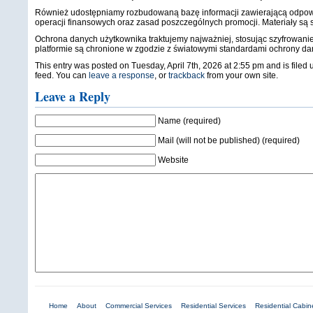
Również udostępniamy rozbudowaną bazę informacji zawierającą odpowiedz
operacji finansowych oraz zasad poszczególnych promocji. Materiały są
Ochrona danych użytkownika traktujemy najważniej, stosując szyfrowan
platformie są chronione w zgodzie z światowymi standardami ochrony da
This entry was posted on Tuesday, April 7th, 2026 at 2:55 pm and is filed
feed. You can
leave a response
, or
trackback
from your own site.
Leave a Reply
Name (required)
Mail (will not be published) (required)
Website
Home
About
Commercial Services
Residential Services
Residential Cabine