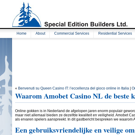
Home
About
Commercial Services
Residential Services
«
Benvenuti su Queen Casino IT: l’eccellenza del gioco online in Italia
|
O
Waarom Amobet Casino NL de beste keu
Online gokken is in Nederland de afgelopen jaren enorm populair geworde
maar niet allemaal bieden ze dezelfde kwaliteit en veiligheid. Amobet C
als ervaren spelers aanspreekt. In dit gastbericht bespreken we waarom 
Een gebruiksvriendelijke en veilige o