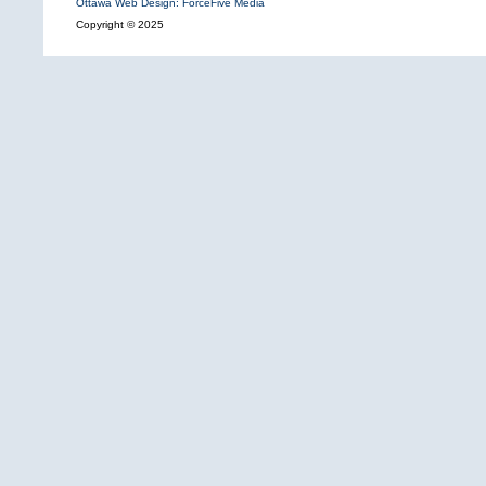
Ottawa Web Design: ForceFive Media
Copyright © 2025