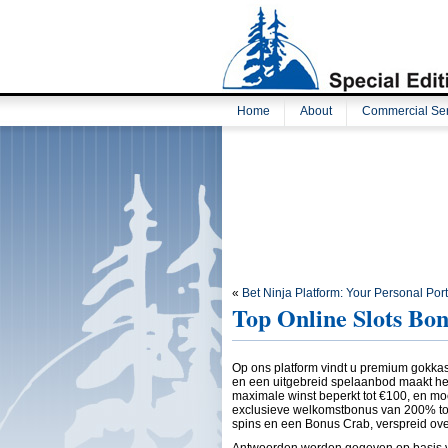
Home
About
Commercial Ser
«
Bet Ninja Platform: Your Personal Po
Top Online Slots Bon
Op ons platform vindt u premium gokkas
en een uitgebreid spelaanbod maakt het 
maximale winst beperkt tot €100, en moe
exclusieve welkomstbonus van 200% tot 
spins en een Bonus Crab, verspreid over 