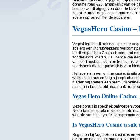
Antwoorden worden gegeven op basis va
opname rond €20, afhankelijk van de g
licentie wordt afgegeven door de bevoe
zodat je direct de juiste informatie he
spelen op verschillende apparaten.
VegasHero Casino – L
VegasHero biedt ook een speciale Vegas
spelers een indrukwekkend welkomstpakk
biedt VegasHero Casino Nederland een 
zonder extra kosten. De licentie van ee
van stortingsbonussen en free spins, ve
sportsbook die toegankelijk is voor Ned
Het spelen in een online casino is uits
welkomstbonus en begin je epische reis
bieden wij spelers een premium online c
storting in bonusgeld, maar ook gratis s
Vegas Hero Online Casino:
Deze bonus is specifiek ontworpen voor
Nederlandse sprekers die culturele nu
waarde van het loyaliteitsprogramma en
Is VegasHero Casino a safe 
Beginnen bij VegasHero casino is ontwo
de lokale betalingsmethoden, Nederland