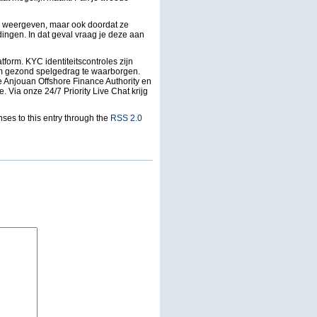
en weergeven, maar ook doordat ze
dingen. In dat geval vraag je deze aan
form. KYC identiteitscontroles zijn
s om gezond spelgedrag te waarborgen.
e Anjouan Offshore Finance Authority en
 Via onze 24/7 Priority Live Chat krijg
nses to this entry through the
RSS 2.0