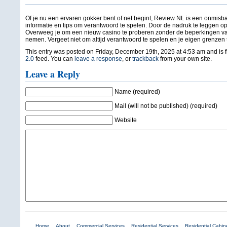
Of je nu een ervaren gokker bent of net begint, Review NL is een onmisba
informatie en tips om verantwoord te spelen. Door de nadruk te leggen o
Overweeg je om een nieuw casino te proberen zonder de beperkingen va
nemen. Vergeet niet om altijd verantwoord te spelen en je eigen grenzen
This entry was posted on Friday, December 19th, 2025 at 4:53 am and is 
2.0
feed. You can
leave a response
, or
trackback
from your own site.
Leave a Reply
Name (required)
Mail (will not be published) (required)
Website
Home
About
Commercial Services
Residential Services
Residential Cabine