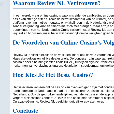
Waarom Review NL Vertrouwen?
In een wereld waar online casino’s vaak misleidende aanbiedingen doen, 
basis van strenge criteria, zoals de betrouwbaarheid van de uitbater, de 
platform rekening met de nieuwste ontwikkelingen in de Nederlandse wetgev
zonder vergunning kunnen risico’s met zich meebrengen, maar er zijn ook 
beperkingen van het Nederlandse Cruks-systeem, raadt Review NL aan o
vrijheid en bonussen, maar het is wel belangrijk om de veiligheid goed te
De Voordelen van Online Casino’s Vol
Review NL belicht niet alleen de valkuilen, maar ook de vele voordelen 
klassieke gokkasten tot live dealer tafels. De bonussen zijn vaak aantre
casino’s snelle betalingsopties zoals iDEAL, Trustly en cryptocurrencies.
herkennen van verslavingssignalen. Het platform streeft ernaar om gokken
Hoe Kies Je Het Beste Casino?
Het selecteren van een online casino kan overweldigend zijn met honder
aanbieders op de Nederlandse markt. Let op factoren zoals de licentienu
Nederlands. Ook de gebruiksvriendelijkheid van de website en de app is 
vergeet niet: casinos zonder Cruks zijn een optie, maar controleer altijd
Curaçao eGaming. Review NL geeft hier duidelijke adviezen over.
Conclusie