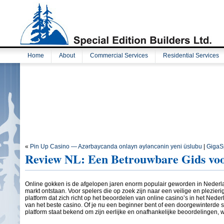
Home
About
Commercial Services
Residential Services
«
Pin Up Casino — Azərbaycanda onlayn əyləncənin yeni üslubu
|
GigaSp
Review NL: Een Betrouwbare Gids voo
Online gokken is de afgelopen jaren enorm populair geworden in Nederl
markt ontstaan. Voor spelers die op zoek zijn naar een veilige en plezier
platform dat zich richt op het beoordelen van online casino’s in het Neder
van het beste casino. Of je nu een beginner bent of een doorgewinterde s
platform staat bekend om zijn eerlijke en onafhankelijke beoordelingen, 