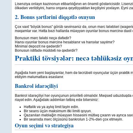
Lisenziya onlayn kazinonun etibarlılığının ən önəmli göstəricisidir. Lisen
ölkədən verildiyini, hansı orqana qeydiyyatdan keçdiyini yoxlayın. Eyni zam
2. Bonus şərtlərini diqqətlə oxuyun
Çox vaxt “böyük bonus” görüb sevinsəniz də, onun mərc tələbləri (wagerin
məqamlar var. Hətta bəzi hallarda müəyyən oyunlar bonus mərcinə daxil ed
Bonusun mərc tələbi neçə dəfədir?
Hansı oyunlar bonus mərcinə hesablanır və hansılar sayılmır?
Minimal depozit nə qədərdir?
Bonusun istifadə müddəti nə qədərdir?
Praktiki tövsiyələr: necə təhlükəsiz o
Aşağıda həm yeni başlayanlar, həm də təcrübəli oyunçular üçün praktik
etdiyim məlumatlara əsaslanır.
Bankrol idarəçiliyi
Bankrol idarəçiliyi hər oyunçunun prioriteti olmalıdır. Məqsəd uduzduqda 
riayət edin. Aşağıdakı addımları tətbiq edə bilərsiniz:
Həftəlik və ya aylıq limit təyin edin.
Bir seans üçün maksimum itki limiti qoyun.
Qazanılan məbləğin müəyyən hissəsini mütləq çıxarın və ayrıca sax
Bir seansda mərc ölçüsünü bankrolun 1-2%-dən çox etməyin.
Oyun seçimi və strategiya