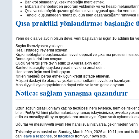
Bankrol olmadan yüksək məbləğlə mərc etmək.
Etibarsız mənbələrdən proqram yükləmək və ya hesab məlumatları
Qısa vaxtda böyük qazanc gözləmək və duygusal qərarlar vermək.
Tənqidi düşünmədən “məhz bu gün mən qazanacağam” ruhiyyəsi i
Qısa praktiki yönləndirmə: başlanğıc
Yenə də qısa və aydın olsun deyə, yeni başlayanlar üçün 10 addımı bir y
Saytın lisenziyasını yoxlayın.
Real istifadəçi rəylərini oxuyun.
Kiçik məbləğlərlə başlamazdan əvvəl depozit və çıxarma prosesini test ed
Bonus şərtlərini tam oxuyun.
Güclü və fərqli şifrə təyin edin; 2FA varsa aktiv edin.
Bankrol idarəçiliyi qaydası yaradın və ona əməl edin.
Hər seans üçün vaxt limiti qoyun.
İtirilən məbləği bərpa etmək üçün kredit istifadə etməyin.
Müştəri dəstəyi ilə əlaqə və yoxlama sənədlərini əvvəldən hazırlayın.
Məsuliyyətli oyun qaydalarına riayət edin və lazım gəlsə dayanın.
Nəticə: sağlam yanaşma qazandırır
Uzun sözün qısası, onlayn kazino təcrübəsi həm əyləncə, həm də risklər da
bilər. PinUp AZ kimi platformalarda oynamaq istəyirsinizsə, əvvəlcə yuxarı
edin və məsuliyyətli oyun qaydalarını unutmayın. Oyun vaxtı əylənmək əs
Uğurlar və məsuliyyətli oyun! Hər hansı sualınız varsa, çəkinmədən veri
This entry was posted on Sunday, March 29th, 2026 at 10:11 pm and is fi
can
leave a response
, or
trackback
from your own site.