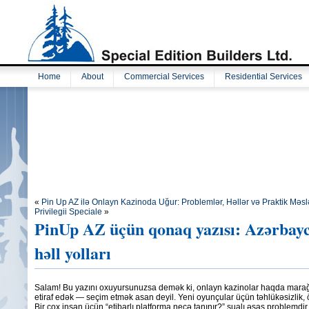
Home
About
Commercial Services
Residential Services
«
Pin Up AZ ilə Onlayn Kazinoda Uğur: Problemlər, Həllər və Praktik Məsl
Privilegii Speciale
»
PinUp AZ üçün qonaq yazısı: Azərbayc
həll yolları
Salam! Bu yazını oxuyursunuzsa demək ki, onlayn kazinolar haqda marağı
etiraf edək — seçim etmək asan deyil. Yeni oyunçular üçün təhlükəsizlik, ö
Bir çox insan üçün “etibarlı platforma necə tanınır?” sualı əsas problemdi