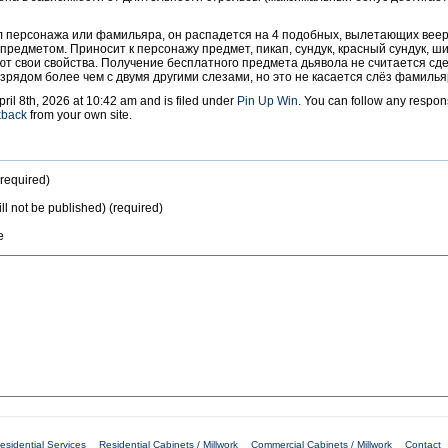
л персонажа или фамильяра, он распадется на 4 подобных, вылетающих вееро
 предметом. Приносит к персонажу предмет, пикап, сундук, красный сундук, ш
т свои свойства. Получение бесплатного предмета дьявола не считается сде
зрядом более чем с двумя другими слезами, но это не касается слёз фамилья
il 8th, 2026 at 10:42 am and is filed under
Pin Up Win
. You can follow any respon
kback
from your own site.
required)
ill not be published) (required)
e
esidential Services
Residential Cabinets / Millwork
Commercial Cabinets / Millwork
Contact