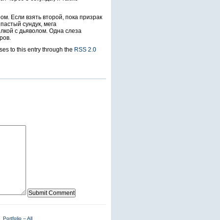
м. Если взять второй, пока призрак
ипастый сундук, мега
лкой с дьяволом. Одна слеза
ров.
ses to this entry through the
RSS 2.0
Portfolio – All