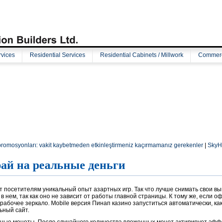
vices
Residential Services
Residential Cabinets / Millwork
Commerci
 promosyonları: vakit kaybetmeden etkinleştirmeniz kaçırmamanız gerekenler
|
SkyHi
ай на реальные деньги
 посетителям уникальный опыт азартных игр. Так что лучше снимать свои 
в нем, так как оно не зависит от работы главной страницы. К тому же, если 
рабочее зеркало. Mobile версия Пинап казино запуститься автоматически, как
ьный сайт.