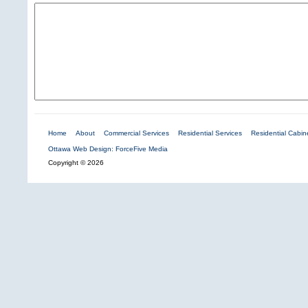
Home
About
Commercial Services
Residential Services
Residential Cabine
Ottawa Web Design: ForceFive Media
Copyright © 2026