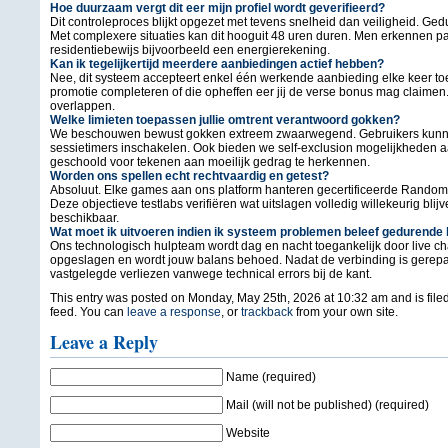
Hoe duurzaam vergt dit eer mijn profiel wordt geverifieerd?
Dit controleproces blijkt opgezet met tevens snelheid dan veiligheid. Ge
Met complexere situaties kan dit hooguit 48 uren duren. Men erkennen p
residentiebewijs bijvoorbeeld een energierekening.
Kan ik tegelijkertijd meerdere aanbiedingen actief hebben?
Nee, dit systeem accepteert enkel één werkende aanbieding elke keer toe
promotie completeren of die opheffen eer jij de verse bonus mag claimen
overlappen.
Welke limieten toepassen jullie omtrent verantwoord gokken?
We beschouwen bewust gokken extreem zwaarwegend. Gebruikers kunnen da
sessietimers inschakelen. Ook bieden we self-exclusion mogelijkheden aa
geschoold voor tekenen aan moeilijk gedrag te herkennen.
Worden ons spellen echt rechtvaardig en getest?
Absoluut. Elke games aan ons platform hanteren gecertificeerde Rando
Deze objectieve testlabs verifiëren wat uitslagen volledig willekeurig 
beschikbaar.
Wat moet ik uitvoeren indien ik systeem problemen beleef gedurende 
Ons technologisch hulpteam wordt dag en nacht toegankelijk door live cha
opgeslagen en wordt jouw balans behoed. Nadat de verbinding is gerepareer
vastgelegde verliezen vanwege technical errors bij de kant.
This entry was posted on Monday, May 25th, 2026 at 10:32 am and is fil
feed. You can
leave a response
, or
trackback
from your own site.
Leave a Reply
Name (required)
Mail (will not be published) (required)
Website