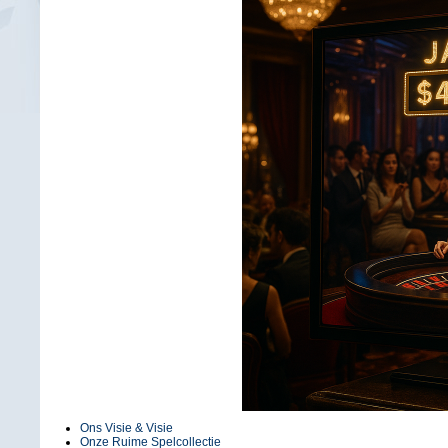
Ons Visie & Visie
Onze Ruime Spelcollectie