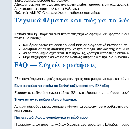
Επικυρωμένες μέθοδοι πληρωμών.
Αξιολογήσεις και reviews από ανεξάρτητα sites (προσοχή: όχι όλα είναι αξι
Διαθεσιμότητα υποστήριξης στα Ελληνικά.
Πολιτικές AML/KYC και εργαλεία υπεύθυνου παιχνιδιού.
Τεχνικά θέματα και πώς να τα λύ
Κάποια στιγμή μπορεί να αντιμετωπίσεις τεχνικό σφάλμα: δεν φορτώνει σωσ
πρέπει να κάνεις:
Καθάρισε cache και cookies, δοκίμασε σε διαφορετικό browser ή σε 
Δοκίμασε σε άλλη συσκευή (π.χ. κινητό αντί για υπολογιστή) για να 
Αν το πρόβλημα σχετίζεται με πληρωμές, κράτησε αποδείξεις συναλλα
Μην επιχειρήσεις να κάνεις πολλαπλές αιτήσεις για την ίδια ενέργει
FAQ — Συχνές ερωτήσεις
Εδώ συγκέντρωσα μερικές συχνές ερωτήσεις που μπορεί να έχεις και σύντ
Είναι ασφαλές να παίζω σε διεθνή καζίνο από την Ελλάδα;
Εφόσον το καζίνο έχει έγκυρη άδεια, SSL, και αξιόπιστους παρόχους, συνή
Τι γίνεται αν το καζίνο κλείσει ξαφνικά;
Αν είναι αδειοδοτημένο, υπάρχει πιθανότητα να ενεργήσει ο ρυθμιστής γι
καλή φήμη.
Πρέπει να δηλώσω φορολογικά τα κέρδη μου;
Η φορολογία τυχερών παιχνιδιών διαφέρει ανά χώρα. Στην Ελλάδα, η νομο