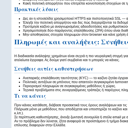
Κακή πολιτική απορρήτου που επιτρέπει κοινοποίηση στοιχείων σε τ
Πρακτικές λύσεις
Δες αν η ιστοσελίδα χρησιμοποιεί HTTPS και πιστοποιητικά SSL — α
Έλεγξε την πολιτική απορρήτου και δες πώς διαχειρίζονται τα δεδομ
Προτίμησε καζίνο με αναγνωρισμένες αδειοδοτήσεις και ρυθμιστικού
Χρησιμοποίησε δύο-παράγοντες επαλήθευσης (2FA) όπου είναι διαθ
Μην αποθηκεύεις στοιχεία πληρωμών στον browser και κάνε χρήση
Πληρωμές και αναλήψεις: Συνήθει
Η διαδικασία ανάληψης χρημάτων είναι συχνά η πιο νευραλγική στιγμή για
ατελείωτα έγγραφα. Ας δούμε γιατί συμβαίνει και τι μπορείς να κάνεις.
Συνήθεις αιτίες καθυστερήσεων
Ανεπαρκής επαλήθευση ταυτότητας (KYC) — το καζίνο ζητάει έγγρα
Πολιτικές αντιξόων σε μπόνους που απαιτούν συγκεκριμένο turnover
Περιορισμοί πληρωμών σε συγκεκριμένες μεθόδους ή χώρες.
Τεχνικά προβλήματα στις συνεργαζόμενες τράπεζες ή παρόχους πλ
Τι να κάνεις
Πριν κάνεις κατάθεση, διάβασε προσεκτικά τους όρους αναλήψεων και τι
Πλήρωσε μόνο με μεθόδους που αποδέχεται και υποστηρίζει το καζίνο και
κ.λπ.).
Σε περίπτωση καθυστέρησης, άνοιξε ζωντανή συνομιλία ή στείλε email με 
Αν το πρόβλημα δεν λύνεται, ζήτα αναφορά σε προϊστάμενο ή τμήμα διακ
επίλυσης διαφορών στην Ελλάδα.