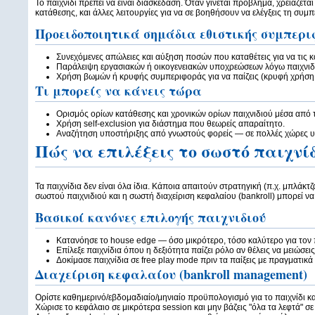
Το παιχνίδι πρέπει να είναι διασκέδαση. Όταν γίνεται πρόβλημα, χρειάζεται
κατάθεσης, και άλλες λειτουργίες για να σε βοηθήσουν να ελέγξεις τη συμ
Προειδοποιητικά σημάδια εθιστικής συμπερ
Συνεχόμενες απώλειες και αύξηση ποσών που καταθέτεις για να τις κ
Παράλειψη εργασιακών ή οικογενειακών υποχρεώσεων λόγω παιχνιδ
Χρήση βωμών ή κρυφής συμπεριφοράς για να παίζεις (κρυφή χρήση κ
Τι μπορείς να κάνεις τώρα
Ορισμός ορίων κατάθεσης και χρονικών ορίων παιχνιδιού μέσα από 
Χρήση self-exclusion για διάστημα που θεωρείς απαραίτητο.
Αναζήτηση υποστήριξης από γνωστούς φορείς — σε πολλές χώρες υ
Πώς να επιλέξεις το σωστό παιχνί
Τα παιχνίδια δεν είναι όλα ίδια. Κάποια απαιτούν στρατηγική (π.χ. μπλάκτ
σωστού παιχνιδιού και η σωστή διαχείριση κεφαλαίου (bankroll) μπορεί ν
Βασικοί κανόνες επιλογής παιχνιδιού
Κατανόησε το house edge — όσο μικρότερο, τόσο καλύτερο για τον 
Επίλεξε παιχνίδια όπου η δεξιότητα παίζει ρόλο αν θέλεις να μειώσει
Δοκίμασε παιχνίδια σε free play mode πριν τα παίξεις με πραγματικά
Διαχείριση κεφαλαίου (bankroll management)
Ορίστε καθημερινό/εβδομαδιαίο/μηνιαίο προϋπολογισμό για το παιχνίδι κα
Χώρισε το κεφάλαιο σε μικρότερα session και μην βάζεις "όλα τα λεφτά" σε