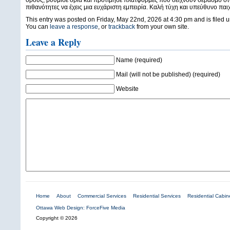
όρους, ρύθμισε όρια και προτίμησε πλατφόρμες που δείχνουν σεβασμό στον
πιθανότητες να έχεις μια ευχάριστη εμπειρία. Καλή τύχη και υπεύθυνο παιχ
This entry was posted on Friday, May 22nd, 2026 at 4:30 pm and is filed 
You can
leave a response
, or
trackback
from your own site.
Leave a Reply
Name (required)
Mail (will not be published) (required)
Website
Home
About
Commercial Services
Residential Services
Residential Cabine
Ottawa Web Design: ForceFive Media
Copyright © 2026