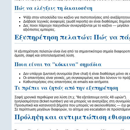
Πώς να ελέγξεις τη δικαιοσύνη
Ψάξε στην ιστοσελίδα του καζίνο για πιστοποιήσεις από ανεξάρτητου
Διάβασε τεχνικές αναφορές (audit reports) αν είναι διαθέσιμες δημόσι
Δες ποιοι πάροχοι παιχνιδιών συνεργάζονται με το καζίνο — μεγάλοι
αξιόπιστες εμπειρίες.
Εξυπηρέτηση πελατών: Πώς να πάρ
Η εξυπηρέτηση πελατών είναι ένα από τα σημαντικότερα σημεία διαφοροποί
άμεση, σαφή και αποτελεσματική λύση.
Ποια είναι τα "κόκκινα" σημάδια
Δεν υπάρχει ζωντανή συνομιλία (live chat) ή είναι διαθέσιμη μόνο σε
Οι απαντήσεις είναι γενικές, μη συγκεκριμένες και δεν λύνουν το πρ
Καθυστερήσεις στις απαντήσεις σε emails και αιτήματα.
Τι πρέπει να ζητάς από την εξυπηρέτηση
Σαφή χρονικά περιθώρια για λύση (π.χ. "θα εξετάσουμε εντός 48 ωρών").
Ιχνηλασιμότητα (ticket number) για να μπορείς να ανατρέξεις στη συνομιλί
Προσωπικά και κατανοητά βήματα που μπορείς να ακολουθήσεις — όχι gen
Σε περίπτωση μεγάλων διαφορών, το αίτημα για escalation σε προϊστάμεν
Πρόληψη και αντιμετώπιση εθισμ