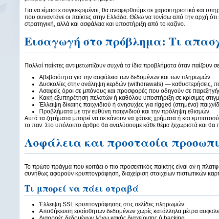
Για να είμαστε συγκεκριμένοι, θα αναφερθούμε σε χαρακτηριστικά και υπ
που συναντάνε οι παίκτες στην Ελλάδα. Θέλω να τονίσω από την αρχή ότι
στρατηγική, αλλά και ασφάλεια και υποστήριξη από το καζίνο.
Εισαγωγή στο πρόβλημα: Τι απασχ
Πολλοί παίκτες αντιμετωπίζουν συχνά τα ίδια προβλήματα όταν παίζουν σε
Αβεβαιότητα για την ασφάλεια των δεδομένων και των πληρωμών.
Δυσκολίες στην ανάληψη κερδών (withdrawals) — καθυστερήσεις, πο
Ασαφείς όροι σε μπόνους και προσφορές που οδηγούν σε παρεξηγήσ
Κακή εξυπηρέτηση πελατών ή καθόλου υποστήριξη σε κρίσιμες στιγμ
Έλλειψη δίκαιης παιχνιδιού ή ανησυχίες για rigged (στημένα) παιχνίδ
Προβλήματα με την ευθύνη παιχνιδιού και την πρόληψη εθισμών.
Αυτά τα ζητήματα μπορεί να σε κάνουν να χάσεις χρήματα ή και εμπιστοσ
το παν. Στο υπόλοιπο άρθρο θα αναλύσουμε κάθε θέμα ξεχωριστά και θα πρ
Ασφάλεια και προστασία προσωπι
Το πρώτο πράγμα που κοιτάει ο πιο προσεκτικός παίκτης είναι αν η πλατ
συνήθως αφορούν κρυπτογράφηση, διαχείριση στοιχείων πιστωτικών καρτ
Τι μπορεί να πάει στραβά
Έλλειψη SSL κρυπτογράφησης στις σελίδες πληρωμών.
Αποθήκευση ευαίσθητων δεδομένων χωρίς κατάλληλα μέτρα ασφαλε
Διαρροές δεδομένων λόγω κακής διαχείρισης ή hacking.