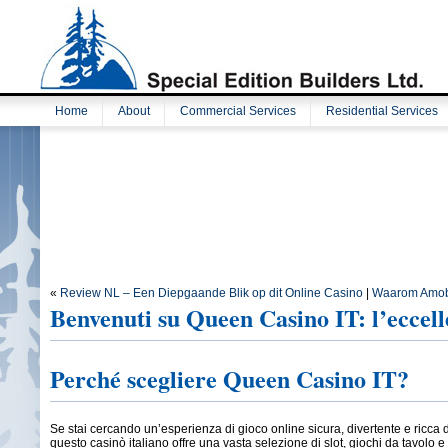
Home
About
Commercial Services
Residential Services
«
Review NL – Een Diepgaande Blik op dit Online Casino
|
Waarom Amobe
Benvenuti su Queen Casino IT: l’eccelle
Perché scegliere Queen Casino IT?
Se stai cercando un’esperienza di gioco online sicura, divertente e ricca 
questo casinò italiano offre una vasta selezione di slot, giochi da tavolo e l