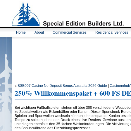
Home
About
Commercial Services
Residential Services
«
BSB007 Casino No Deposit Bonus Australia 2026 Guide
|
Casinomhub’d
250% Willkommenspaket + 600 FS D
Bei wichtigen Fußballspielen stehen oft über 300 verschiedene Wettopti
zu Spezialwetten wie Eckenbällen oder Karten. Dieser Sportsbook-Bereich 
Spielen und Sportwetten wechseln können, ohne separate Konten erstelle
Tempo zu spielen, ohne den Druck eines Live-Dealers. Gewinne aus den
unterliegen ebenfalls den 35-fachen Wettanforderungen. Die Aktivierun
des Bonus während des Einzahlungsprozesses.