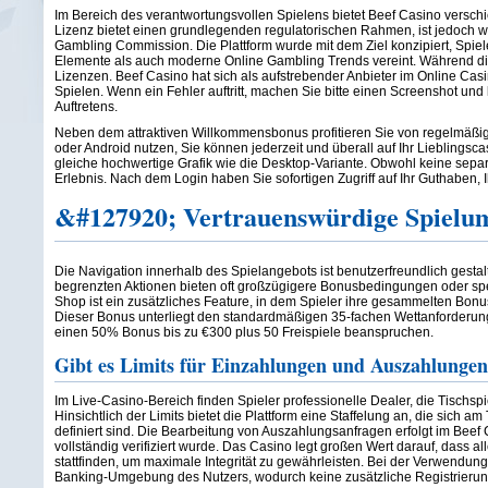
Im Bereich des verantwortungsvollen Spielens bietet Beef Casino verschi
Lizenz bietet einen grundlegenden regulatorischen Rahmen, ist jedoch w
Gambling Commission. Die Plattform wurde mit dem Ziel konzipiert, Spie
Elemente als auch moderne Online Gambling Trends vereint. Während die C
Lizenzen. Beef Casino hat sich als aufstrebender Anbieter im Online Casi
Spielen. Wenn ein Fehler auftritt, machen Sie bitte einen Screenshot un
Auftretens.
Neben dem attraktiven Willkommensbonus profitieren Sie von regelmäßi
oder Android nutzen, Sie können jederzeit und überall auf Ihr Lieblingscasi
gleiche hochwertige Grafik wie die Desktop-Variante. Obwohl keine separ
Erlebnis. Nach dem Login haben Sie sofortigen Zugriff auf Ihr Guthaben
&#127920; Vertrauenswürdige Spielum
Die Navigation innerhalb des Spielangebots ist benutzerfreundlich gestaltet
begrenzten Aktionen bieten oft großzügigere Bonusbedingungen oder spez
Shop ist ein zusätzliches Feature, in dem Spieler ihre gesammelten Bo
Dieser Bonus unterliegt den standardmäßigen 35-fachen Wettanforderun
einen 50% Bonus bis zu €300 plus 50 Freispiele beanspruchen.
Gibt es Limits für Einzahlungen und Auszahlunge
Im Live-Casino-Bereich finden Spieler professionelle Dealer, die Tischs
Hinsichtlich der Limits bietet die Plattform eine Staffelung an, die sich a
definiert sind. Die Bearbeitung von Auszahlungsanfragen erfolgt im Beef 
vollständig verifiziert wurde. Das Casino legt großen Wert darauf, dass
stattfinden, um maximale Integrität zu gewährleisten. Bei der Verwendung
Banking-Umgebung des Nutzers, wodurch keine zusätzliche Registrierung 